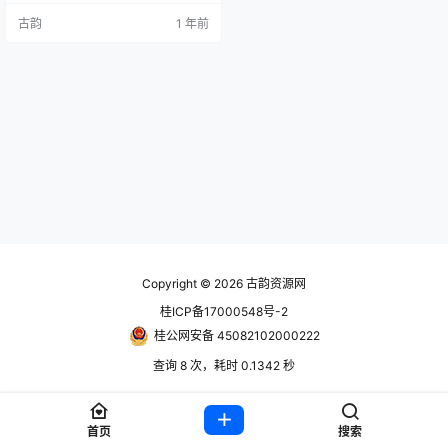
幸存者的重任，在这场残酷的生存
古韵
1 年前
游戏中，从一个避难所艰难迁往另
一个避难所。 在求生的道路上，你
需要不断搜刮资源，制作必要的工
具和武器，以应对丧尸的威胁。每
一次与丧尸的战斗，都是对生存意
志的严峻考验。你不仅要制定明智
的计划，确保团队的安全，更要激
发…
Copyright © 2026
古韵资源网
桂ICP备17000548号-2
桂公网安备 45082102000222
查询 8 次，耗时 0.1342 秒
首页
搜索