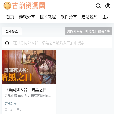
首页
游戏分享
技术教程
软件分享
建站源码
主题
全部标签
勇闯死人谷：暗黑之日激活入库
《勇闯死人谷：暗黑之日》
steam正版离线版共享账号
游戏介绍 1980年，德克萨斯州的沃
+激活入库游玩
尔顿市遭遇了一场前所未有的丧尸
游戏分享
大爆发。这座曾经繁华的城市，如
今已沦为丧尸横行的末日之地。作
468
0
为玩家，你将肩负起带领一群绝望