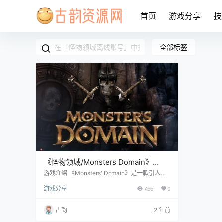
首页
游戏分享
技
全部标签
《怪物领域/Monsters Domain》
steam正版离线版共享账号+激活入库
游戏介绍 《Monsters' Domain》是一款引人入
胜的第一人称角色扮演动作游戏。在游戏中，你
游玩
游戏分享
455
0
将扮演一位寻求重新获得力量的统治者巫师，通
过建造怪物领域、指挥亡灵军队、运用强大技能
来击败敌人。你将深入探索地下城，与敌人展开
古韵
2 年前
激战，并掌握死灵术，从而塑造你王国的命运。
在这个充满挑战与机遇的世界中，你将展现你的