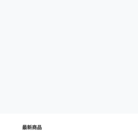
智慧与勇气，书写属于你的传奇故事。快来加入
《Monsters' Dom…
最新商品