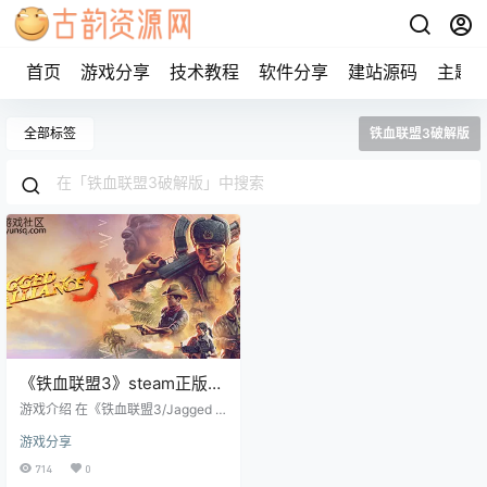
首页
游戏分享
技术教程
软件分享
建站源码
主题
全部标签
铁血联盟3破解版
《铁血联盟3》steam正版离
线版共享账号
游戏介绍 在《铁血联盟3/Jagged Al
liance 3》中，民选总统神秘失踪、
游戏分享
非法军事部队“军团”攫取大权，大犬
座之国因而陷入了一片混乱。深受
714
0
玩家喜爱的游戏系列推出了这一款