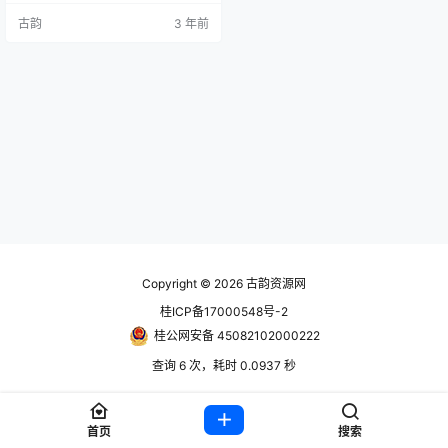
正统续作，快来聘请雇佣兵，迎接
古韵
3 年前
有趣角色，投身于讲究战术的回合
制战斗吧。 账号信息 使用前先看问
题解决合集教程https://www.hack
v.cn/1613.html steam账号： 账号
获取地址：https://ww…
Copyright © 2026
古韵资源网
桂ICP备17000548号-2
桂公网安备 45082102000222
查询 6 次，耗时 0.0937 秒
首页
搜索