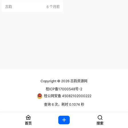
回家的路。 极具创意的动作系统：
古韵
6 个月前
告别传统的跳跃，你可以运用舌头
摆荡、自由攀爬以及抓钩点，在复
杂的地形间飞跃。 DIY铺路玩法：路
就在脚下——利用栽种蔬菜变成的
弹跳垫、拉紧的绳索以及自制的抓
钩点，自己铺设前进的道路。没有
现成的路，就亲手创造路！ 丰…
Copyright © 2026
古韵资源网
桂ICP备17000548号-2
桂公网安备 45082102000222
查询 6 次，耗时 0.1074 秒
首页
搜索