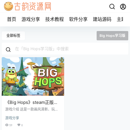
首页
游戏分享
技术教程
软件分享
建站源码
主题
全部标签
Big Hops学习版
《Big Hops》steam正版免
费激活入库游玩
游戏介绍 这是一款画风清新、玩法
硬核的3D平台动作冒险游戏。你将
游戏分享
扮演一位迷失的旅人，在广阔的开
放世界（沙漠、海洋、山地）中，
59
0
利用独特的身体机能与创造力寻找