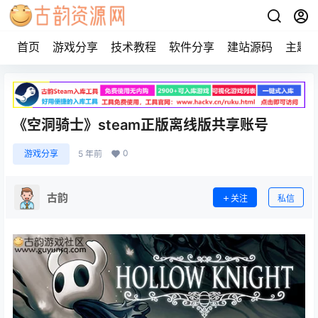
首页
游戏分享
技术教程
软件分享
建站源码
主题
《空洞骑士》steam正版离线版共享账号
0
游戏分享
5 年前
古韵
关注
私信