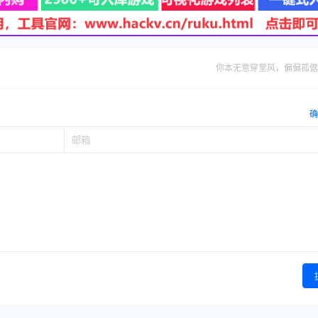
你本无意穿堂风，偏偏孤倨
确