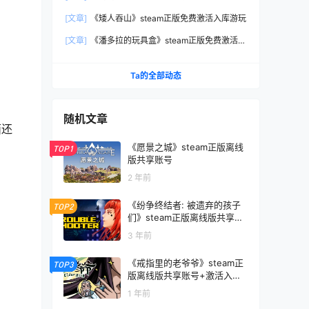
玩
[文章]
《矮人吞山》steam正版免费激活入库游玩
[文章]
《潘多拉的玩具盒》steam正版免费激活入
库游玩
Ta的全部动态
随机文章
面还
《愿景之城》steam正版离线
TOP1
版共享账号
2 年前
《纷争终结者: 被遗弃的孩子
TOP2
们》steam正版离线版共享账
号
3 年前
《戒指里的老爷爷》steam正
TOP3
版离线版共享账号+激活入库
游玩
1 年前