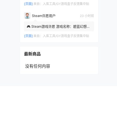
19:55:46
[页面]
来自：
入库工具/GY游戏盒子反馈集中贴
Steam许愿用户
23 小时前
🎮 Steam游戏许愿 游戏名称：碧蓝幻想
Relink 无尽黄昏（特别版） 时间：2026-
08-07 18:41:52
[页面]
来自：
入库工具/GY游戏盒子反馈集中贴
最新商品
没有任何内容