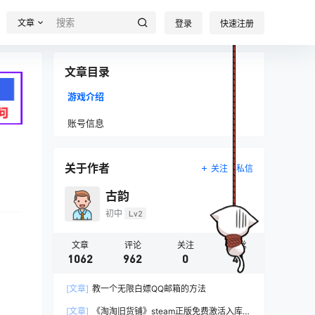
文章
登录
快速注册
文章目录
游戏介绍
账号信息
关于作者
关注
私信
古韵
初中
Lv2
文章
评论
关注
粉丝
1062
962
0
41
[文章]
教一个无限白嫖QQ邮箱的方法
[文章]
《淘淘旧货铺》steam正版免费激活入库游