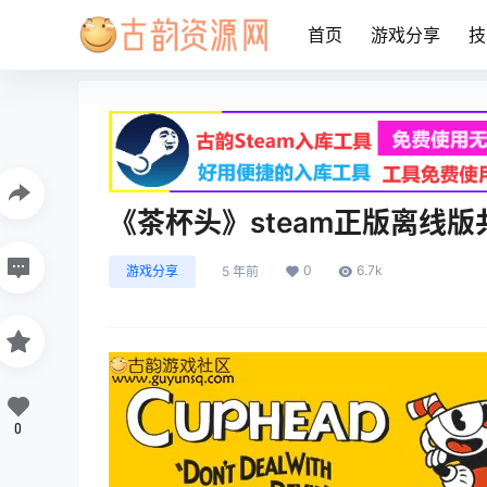
首页
游戏分享
技
《茶杯头》steam正版离线
0
6.7k
游戏分享
5 年前
0