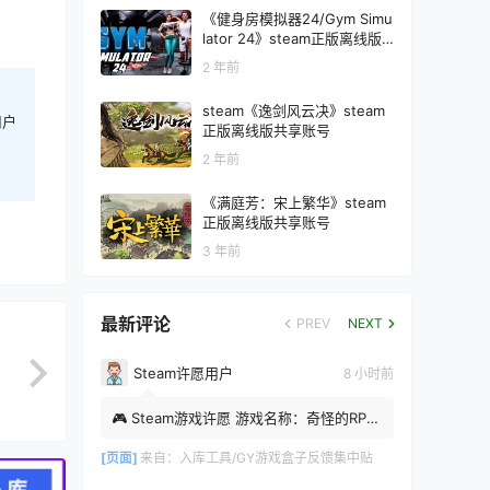
《健身房模拟器24/Gym Simu
lator 24》steam正版离线版
共享账号+激活入库游玩
2 年前
steam《逸剑风云决》steam
用户
正版离线版共享账号
2 年前
《满庭芳：宋上繁华》steam
正版离线版共享账号
3 年前
最新评论
PREV
NEXT
Steam许愿用户
8 小时前
🎮 Steam游戏许愿 游戏名称：奇怪的RPG
Steam APP ID：1902710 时间：2026-
08-08 09:10:56
[页面]
来自：
入库工具/GY游戏盒子反馈集中贴