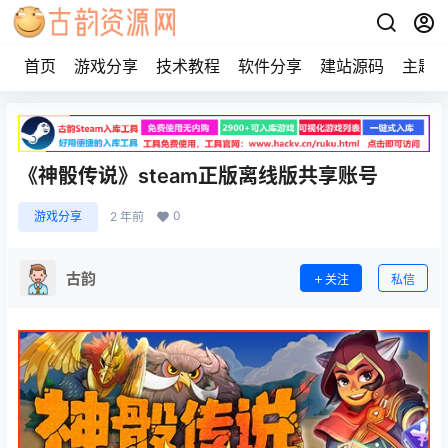
首页
游戏分享
技术教程
软件分享
建站源码
主题
《神骰传说》steam正版离线版共享账号
0
游戏分享
2 年前
古韵
关注
私信