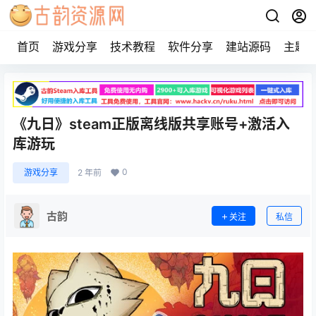
首页
游戏分享
技术教程
软件分享
建站源码
主题
《九日》steam正版离线版共享账号+激活入
库游玩
0
游戏分享
2 年前
古韵
关注
私信