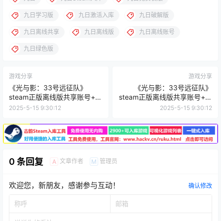
九日学习版
九日激活入库
九日破解版
九日离线共享
九日离线版
九日离线账号
九日绿色版
游戏分享
游戏分享
《光与影：33号远征队》
《光与影：33号远征队》
steam正版离线版共享账号+激
steam正版离线版共享账号+激
活入库游玩
活入库游玩
2025-5-15 9:30:12
2025-5-15 9:30:12
0 条回复
文章作者
管理员
A
M
欢迎您，新朋友，感谢参与互动！
确认修改