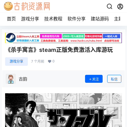
首页
游戏分享
技术教程
软件分享
建站源码
主题
《杀手寓言》steam正版免费激活入库游玩
0
游戏分享
7 个月前
古韵
关注
私信