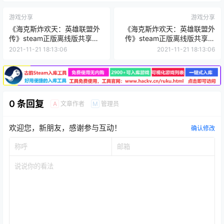
游戏分享
游戏分享
《海克斯炸欢天：英雄联盟外
《海克斯炸欢天：英雄联盟外
传》steam正版离线版共享账
传》steam正版离线版共享账
号
号
2021-11-21 18:13:06
2021-11-21 18:13:06
0 条回复
文章作者
管理员
A
M
欢迎您，新朋友，感谢参与互动！
确认修改