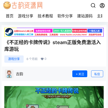
首页
游戏分享
技术教程
软件分享
建站源码
主题
《不正经的卡牌传说》steam正版免费激活入
库游玩
0
游戏分享
6 个月前
古韵
关注
私信