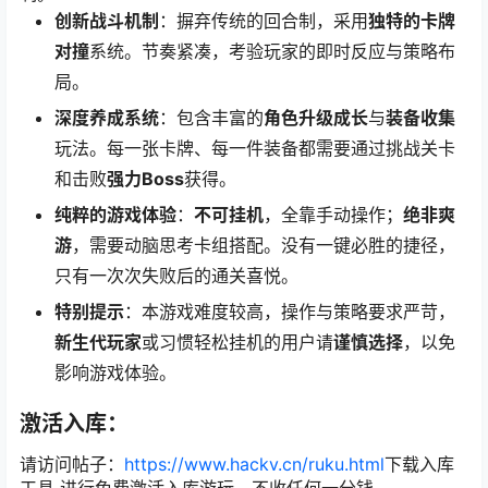
创新战斗机制
：摒弃传统的回合制，采用
独特的卡牌
对撞
系统。节奏紧凑，考验玩家的即时反应与策略布
局。
深度养成系统
：包含丰富的
角色升级成长
与
装备收集
玩法。每一张卡牌、每一件装备都需要通过挑战关卡
和击败
强力Boss
获得。
纯粹的游戏体验
：
不可挂机
，全靠手动操作；
绝非爽
游
，需要动脑思考卡组搭配。没有一键必胜的捷径，
只有一次次失败后的通关喜悦。
特别提示
：本游戏难度较高，操作与策略要求严苛，
新生代玩家
或习惯轻松挂机的用户请
谨慎选择
，以免
影响游戏体验。
激活入库：
请访问帖子：
https://www.hackv.cn/ruku.html
下载入库