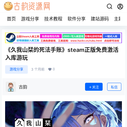
首页
游戏分享
技术教程
软件分享
建站源码
主题
《久我山栞的死法手账》steam正版免费激活
入库游玩
0
游戏分享
3 个月前
古韵
关注
私信