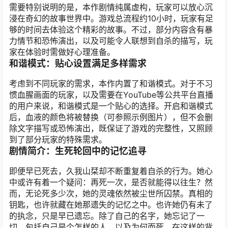
需要特别说明的是，本作剧情纯属虚构，玩家可以放心沉
浸在奇幻的故事世界中。游戏总流程约10小时，玩家有足
够的时间去体验这个精彩的故事。不过，部分内容含有暴
力情节和恐怖演出，以及可能令人联想到自杀的描写，玩
家在体验时需做好心理准备。
和谐模式：贴心设置满足多样需求
考虑到不同玩家的需求，本作内置了和谐模式。对于不习
惯血腥画面的玩家，以及需要在YouTube等公共平台直播
的用户来说，和谐模式是一个贴心的选择。开启和谐模式
后，血液的颜色将被替换（可参照示例图片），但不会删
除文字描写或恐怖演出，既保证了游戏的完整性，又照顾
到了部分玩家的特殊需求。
剧情简介：生死轮回中的记忆追寻
即便早已死去，久我山栞却不断重复着自杀的行为。她心
中或许有着一个疑问：再死一次，是否就能得以往生？然
而，无论死多少次，她的灵魂依然被尘世所囚禁。真相的
钥匙，也许就藏在她那遗失的记忆之中。也许她仍有未了
的执念，只是早已遗忘。除了自己的名字，她忘记了一
切，包括自己是个怎样的人，以及为何而死。在这样的背