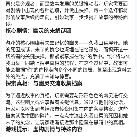
再只是旁观者，而是故事发展的关键推动者。玩家需要面
对剧情中出现的各种选项，并做出抉择，每一个选择都将
影响故事后续的走向，引领玩家一步步揭开故事的神秘面
纱。
核心剧情：幽灵的未解谜团
游戏的核心围绕着失去记忆的幽灵——久我山栞展开。她
的死因成谜，未了的执念也深埋在记忆深处。而揭开这一
切所需的关键抉择，都紧紧掌握在“你”的手中。“你”将与久
我山栞一同踏上探寻真相的旅程，在这个过程中，故事可
能会根据“你”的选择走向多个不同的结局，甚至出现意料之
外的终点，充满了未知与惊喜。
探索真相：与幽灵交流收集档案
为了逼近故事的真相，玩家需要与形形色色的幽灵进行交
流。这些幽灵或许掌握着关键信息，通过与他们的对话，
玩家可以收集到包括都市传说图鉴在内的各类档案。这些
档案就像拼图的碎片，一点点拼凑出久我山栞的死因和她
未了的执念，让玩家逐渐接近那个隐藏在黑暗中的真相。
游戏提示：虚构剧情与特殊内容