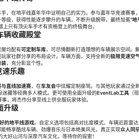
车手，在地平线嘉年华中证明自己的实力。参与嘉年华竞速赛事
升等级，获得性能逐步攀升的车辆，不断升级腕带，最终加冕
"地
踏上只有顶尖车手才有资格登上的终极舞台。
车辆收藏殿堂
房屋均配有
可定制车库
，可尽情翻新打造理想的车辆展示空间。
载玩家社群分享的布局设计。车辆方面，支持全新的
极限竞速空
涂装
，充分彰显个性。
竞速乐趣
赛与直线加速赛
，在
车友会
中炫耀定制座驾。与其他玩家通过全
捉迷藏等经典多人模式。更可使用全面升级的
EventLab工具
（现
赛事，将杰作分享至线上供全服玩家体验。
面升级
好的地平线游戏
。自定义选项包括高对比度模式、车辆近距雷达
都能畅享酷炫车辆、劲爆音乐与日本绝美风光，真正实现
众人同
的大好山河与深厚汽车文化，等待你的探索！