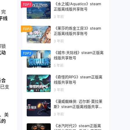
《水之城/Aquatico》steam
TOP1
正版离线版共享账号
，完
3 年前
平线
《莱莎的炼金工房3》steam
TOP2
正版离线版共享账号
3 年前
解锁
气动
《城市:天际线》steam正版离
TOP3
线版共享账号
5 年前
《奇怪的RPG》steam正版离
新
合
线版共享账号
已支
3 年前
《漫威蜘蛛侠: 迈尔斯·莫拉莱
斯》steam正版离线版共享账
号
、美
3 年前
乐的
《冰汽时代2》steam正版离