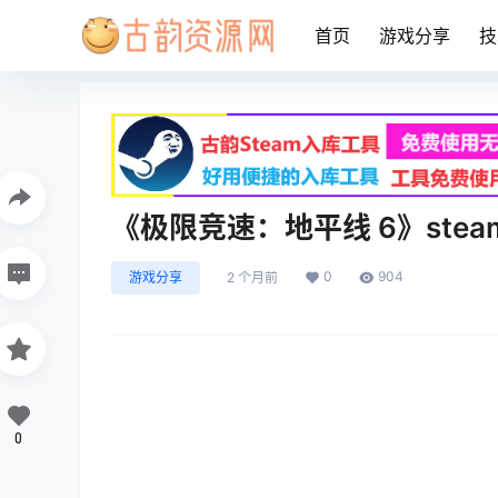
首页
游戏分享
技
《极限竞速：地平线 6》ste
0
904
游戏分享
2 个月前
0