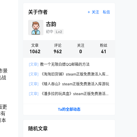
关于作者
关注
私信
古韵
初中
Lv2
文章
评论
关注
粉丝
1062
962
0
41
[文章]
教一个无限白嫖QQ邮箱的方法
市景
[文章]
《淘淘旧货铺》steam正版免费激活入库游
挑战
玩
[文章]
《矮人吞山》steam正版免费激活入库游玩
[文章]
《潘多拉的玩具盒》steam正版免费激活入
库游玩
面更
Ta的全部动态
稀有
日本
随机文章