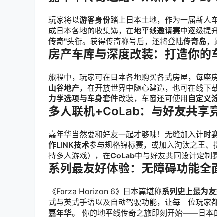
玩家将以
游客身份
踏上日本土地，作为一届新人
成日本各地的收集簿，在
地平线邀请赛
中逐级提
传奇"
头衔。获得传奇称号后，还将登陆
传奇岛
，
房产车库与深度改装：打造你的
旅程中，玩家可在日本各地购买各式房屋，每座
山谷地产
，在开放世界中随心建造，也可在线下
力学选项与车身套件
改装，车窗还可使用
自定义
多人联机+CoLab：与好友共享
嘉年华当然要和好友一起才够味！无缝加入
计时
作LINK技术
参与规格锦标赛，或加入淘汰之王、
持多人游戏），在
CoLab
中与好友共同设计定制
系列最友好体验：无障碍功能全
《Forza Horizon 6》日本篇堪称
系列史上最为友
式与英式手语以及自动驾驶功能，让每一位玩家
嘉年华
。 你的地平线传奇之旅即刻开始——日本