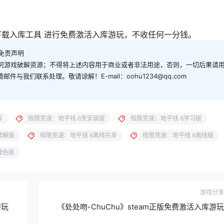
下载入库工具 进行免费激活入库游玩，不收任何一分钱。
免责声明
何游戏破解资源；不得将上述内容用于商业或者非法用途，否则，一切后果请
与我们联系处理。敬请谅解！E-mail：oohu1234@qq.com
库
极限竞速：地平线 6免安装版
极限竞速：地平线 6学习版
破解版
极限竞速：地平线 6离线共享
极限竞速：地平线 6离线版
绿色版
游戏分享
游玩
《处处吻-ChuChu》steam正版免费激活入库游玩