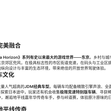
完美融合
rza Horizon》系列有史以来最大的游戏世界——东京
。乡村与城
东京郊区兜风，在极具标志性的市区街道竞速，在码头与工业区
的纵向设计与丰富的生态环境，带来绝佳的开放世界驾驶体验。
车文化
大量人气超高的
JDM经典车型
。每辆车均配备精致引擎声浪、全
。探索日本途中，玩家还有机会收集
极限竞速特别版车辆
、寻获
中，邂逅地平线嘉年华传奇车手，参与峠道赛，体验原汁原味的
地平线传奇