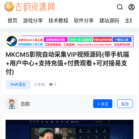
首页
游戏分享
技术教程
软件分享
建站源码
主题
MKCMS影院自动采集VIP视频源码(带手机端
+用户中心+支持充值+付费观看+可对接易支
付)
0
PHP语言
6 年前
古韵
关注
私信