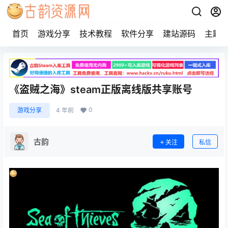
首页
游戏分享
技术教程
软件分享
建站源码
主题
《盗贼之海》steam正版离线版共享账号
0
游戏分享
4 年前
古韵
关注
私信