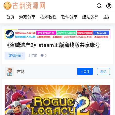
首页
游戏分享
技术教程
软件分享
建站源码
主题
《盗贼遗产2》steam正版离线版共享账号
0
游戏分享
4 年前
古韵
关注
私信