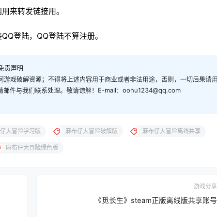
网用来转发链接用。
QQ登陆，QQ登陆不算注册。
免责声明
何游戏破解资源；不得将上述内容用于商业或者非法用途，否则，一切后果请
与我们联系处理。敬请谅解！E-mail：oohu1234@qq.com
仔大冒险学习版
麻布仔大冒险破解版
麻布仔大冒险离线共享
麻布仔大冒险绿色版
游戏分享
《觅长生》steam正版离线版共享账号