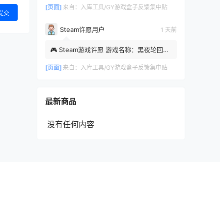
[页面]
来自：
入库工具/GY游戏盒子反馈集中贴
提交
Steam许愿用户
1 天前
🎮 Steam游戏许愿 游戏名称：黑夜轮回
Steam APP ID：2372240 时间：2026-
08-05 22:51:07
[页面]
来自：
入库工具/GY游戏盒子反馈集中贴
最新商品
没有任何内容