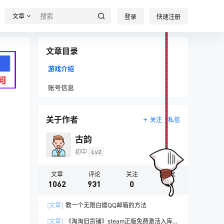
文章
登录
快速注册
文章目录
游戏介绍
账号信息
关于作者
关注
私信
古韵
初中
Lv2
文章
评论
关注
粉丝
1062
931
0
41
[文章]
教一个无限白嫖QQ邮箱的方法
[文章]
《淘淘旧货铺》steam正版免费激活入库游