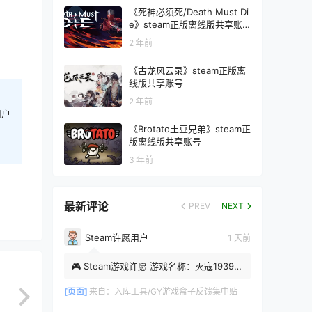
《死神必须死/Death Must Di
e》steam正版离线版共享账
号
2 年前
《古龙风云录》steam正版离
线版共享账号
2 年前
用户
《Brotato土豆兄弟》steam正
版离线版共享账号
3 年前
最新评论
PREV
NEXT
Steam许愿用户
1 天前
🎮 Steam游戏许愿 游戏名称：灭寇1939：
上川往事 Steam APP ID：4108460 游戏
类型：影游 时间：2026-08-...
[页面]
来自：
入库工具/GY游戏盒子反馈集中贴