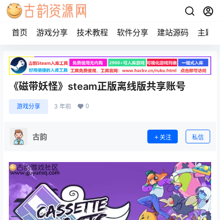
首页
游戏分享
技术教程
软件分享
建站源码
主题
《磁带妖怪》steam正版离线版共享账号
0
游戏分享
3 年前
古韵
关注
私信