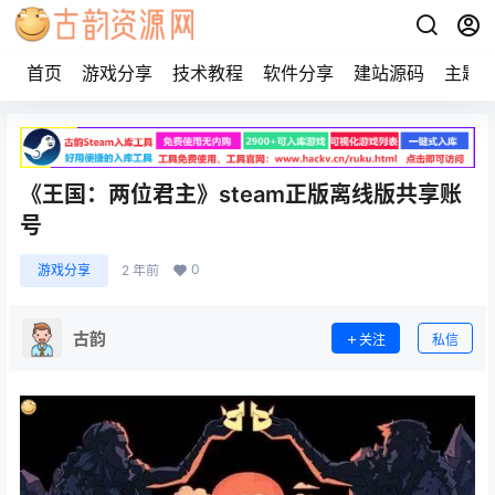
首页
游戏分享
技术教程
软件分享
建站源码
主题
《王国：两位君主》steam正版离线版共享账
号
0
游戏分享
2 年前
古韵
关注
私信