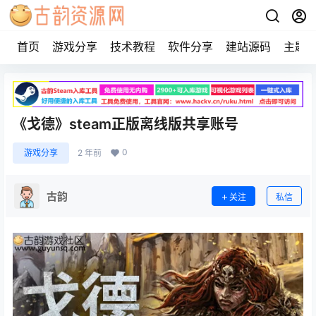
首页
游戏分享
技术教程
软件分享
建站源码
主题
《戈德》steam正版离线版共享账号
0
游戏分享
2 年前
古韵
关注
私信