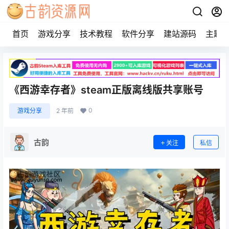
首页
游戏分享
技术教程
软件分享
建站源码
主题
《西游幸存者》steam正版离线版共享账号
0
游戏分享
2 年前
古韵
关注
私信