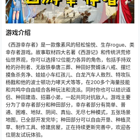
游戏介绍
《西游幸存者》是一款像素风的轻松愉悦、生存rogue、类
幸存者游戏。故事取材四大名著《西游记》和传统洪荒修
仙世界观，你可以选择12位能力各异的角色，包括手持双
枪的孙刑者、无敌铁拳唐三葬、种田好赘婿诛八戒、摆烂
摸鱼杀务净、娃娃小车红孩儿、白龙汽车人敖烈、特攻队
杨戬和他的波士顿功力哮天犬等等，在200多个海量技能
和共鸣中自由组合各种玩法和流派。同时你也可以结识道
侣、种田建造、招募小弟，一起共同对抗敌人。游戏主要
分为了幸存者部分和种田部分，幸存者部分有简单、普
通、困难、地狱、阴间、真仙、无尽七种模式，五张场景
地图，已全部开发完毕；种田部分可以自由开垦、种植灵
草、制作工具、修建房屋，正在持续更新完善中，欢迎各
位朋友试玩体验。