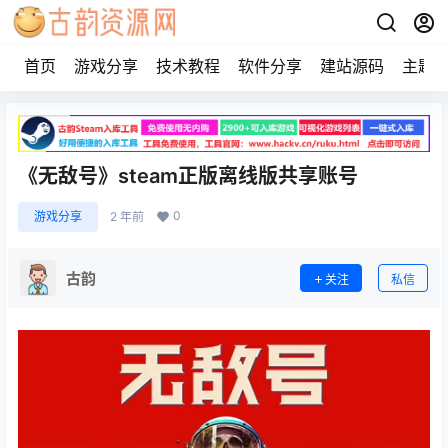
首页
游戏分享
技术教程
软件分享
建站源码
主题
《无敌号》steam正版离线版共享账号
0
游戏分享
2 年前
古韵
关注
私信