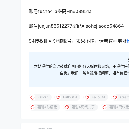
账号fushe41a密码Hh603951a
账号junjun86612277密码Xiaohejiaoao64864
94授权即可登陆账号，如果不懂，请看教程地址
本站提供的资源转载自国内外各大媒体和网络，不提供任
自负。我们非常重视版权问题，如有侵权请邮件
Fallout
Fallout 4
Fallout4
stea
辐射4破解版
辐射4离线共享
辐射4离线版