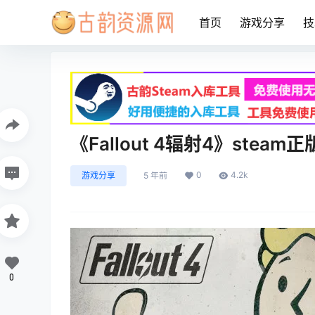
首页
游戏分享
技
《Fallout 4辐射4》stea
0
4.2k
游戏分享
5 年前
0