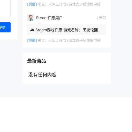
[页面]
来自：
入库工具/GY游戏盒子反馈集中贴
Steam许愿用户
1 天前
提交
🎮 Steam游戏许愿 游戏名称：黑夜轮回
Steam APP ID：2372240 时间：2026-
08-05 22:51:07
[页面]
来自：
入库工具/GY游戏盒子反馈集中贴
最新商品
没有任何内容