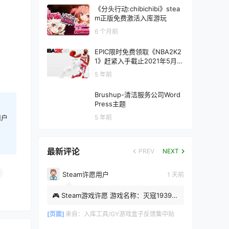
《分头行动:chibichibi》stea
m正版免费激活入库游玩
6 个月前
EPIC限时免费领取《NBA2K2
1》赶紧入手截止2021年5月21
号
5 年前
Brushup-清洁服务公司Word
Press主题
用户
5 年前
最新评论
PREV
NEXT
Steam许愿用户
1 天前
🎮 Steam游戏许愿 游戏名称：灭寇1939：
上川往事 Steam APP ID：4108460 游戏
类型：影游 时间：2026-08-...
[页面]
来自：
入库工具/GY游戏盒子反馈集中贴