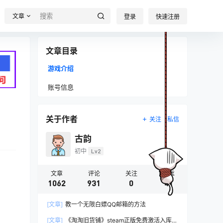
文章
登录
快速注册
文章目录
游戏介绍
账号信息
关于作者
关注
私信
古韵
初中
Lv2
文章
评论
关注
粉丝
1062
931
0
41
[文章]
教一个无限白嫖QQ邮箱的方法
[文章]
《淘淘旧货铺》steam正版免费激活入库游