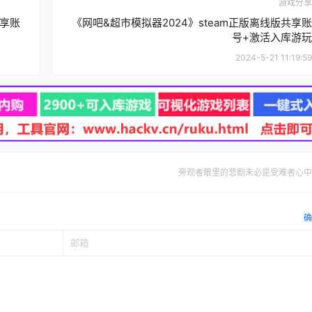
游戏分享
共享账
《网吧&超市模拟器2024》steam正版离线版共享账
号+激活入库游玩
2024-5-21 11:19:59
旁观者眼里的悲剧未必是受难者心中
确