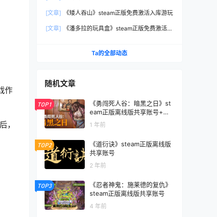
玩
[文章]
《矮人吞山》steam正版免费激活入库游玩
[文章]
《潘多拉的玩具盒》steam正版免费激活入
库游玩
Ta的全部动态
随机文章
游戏作
《勇闯死人谷：暗黑之日》st
TOP1
eam正版离线版共享账号+激
活入库游玩
年后，
1 年前
《道衍诀》steam正版离线版
TOP2
共享账号
2 年前
《忍者神鬼：施莱德的复仇》
TOP3
steam正版离线版共享账号
4 年前