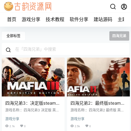
首页
游戏分享
技术教程
软件分享
建站源码
主题
全部标签
四海兄弟
四海兄弟3：决定版steam离
四海兄弟2：最终版steam离
线正版账号共享
线正版账号共享
游戏名称:：四海兄弟3 决定版 英文
游戏名称:：四海兄弟2 最终版 英文
名称:：Mafia II: Definitive Edition
名称:：Mafia II: Definitive Edition
游戏分享
游戏分享
游戏类型:：动作, 冒险, 角色扮演 游
游戏类型:：动作, 冒险, 角色扮演 游
戏制作：Hangar 13 游戏发行：2k
戏制作：Hangar 13 游戏发行：2k
2.1k
0
2.5k
0
游戏平台：PC 游戏语言：中文、英
游戏平台：PC 游戏语言：中文、英