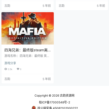
文 发行日期:：2020年5月20日 游
文 发行日期:：2020年5月20日 使
古韵
5 年前
古韵
5 年前
戏介绍 1968年，世道早已改变。多
用前先看教程https://www.hackv.c
年越战归来后，林肯·克莱明白了这
n/389.html steam账号（离线方
个真理：家人并不是伴你而生的
法：游戏离线方法:下载完成联网启
人，而是你愿意为之赴死的人。 关
动一次游戏。下…
于这款游戏 …
四海兄弟：最终版steam离
线账号正版共享
游戏名称:：四海兄弟：最终版 英文
名称:：Mafia: Definitive Edition 游
游戏分享
戏类型:：动作, 冒险, 角色扮演 游戏
制作：Hangar 13 游戏发行：2k 游
3.5k
0
戏平台：PC 游戏语言：中文、英文
发行日期:：2020年9月25日 ------
古韵
5 年前
----------------------------- 关
于这款游戏 《四海兄弟》枭雄传奇
的第一部就发生在20世纪30年代伊
利诺伊州的…
Copyright © 2026
古韵资源网
桂ICP备17000548号-2
桂公网安备 45082102000222