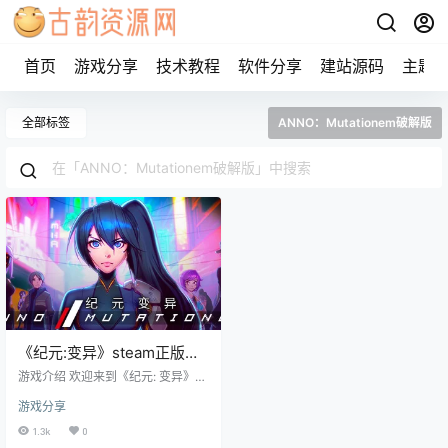
首页
游戏分享
技术教程
软件分享
建站源码
主题
全部标签
ANNO：Mutationem破解版
《纪元:变异》steam正版离
线版共享账号
游戏介绍 欢迎来到《纪元: 变异》，
在《纪元:变异(ANNO：Mutatione
游戏分享
m)》这个2D与3D相结合的赛博朋克
世界中，安，一个受过高度战斗训
1.3k
0
练的独行侠，在一个繁华的大都会