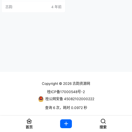
中执行各种任务，这里充满了掌控
古韵
4 年前
一切的大公司、险恶的神秘组织和
难以言说的怪异生物。这是一个带
有RPG元素的动作冒险游戏，充满
着惊喜，等你来发现! 账号信息 使用
前先看问题解决合集教程https://ww
w.hackv.cn/1…
Copyright © 2026
古韵资源网
桂ICP备17000548号-2
桂公网安备 45082102000222
查询 6 次，耗时 0.0972 秒
首页
搜索