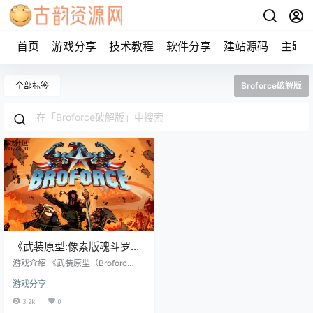
首页
游戏分享
技术教程
软件分享
建站源码
主题
全部标签
Broforce破解版
《武装原型:像素版魂斗罗》
steam正版离线版共享账号
游戏介绍 《武装原型（Broforc
e）》这款游戏，你可以把他当作魂
游戏分享
斗罗，其实他就是一个像素版的魂
斗罗，2015年发售，目前steam评
3.2k
0
价是好评如潮。 当邪恶威胁世界时,