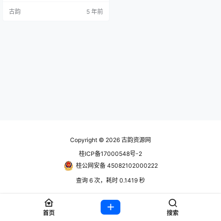
世界就会呼唤 Broforce,-一个资金
古韵
5 年前
不足但能力过硬、专门处理极端组
织的准军事组织。 挺直腰板,与其他
几十个兄弟一样奔跑、开火,消灭威
胁到我们生活方式的恐怖主义。 释
放数十种独特的武器,以自由之名掀
起一系列对于火、烧夷弹、肢体…
Copyright © 2026
古韵资源网
桂ICP备17000548号-2
桂公网安备 45082102000222
查询 6 次，耗时 0.1419 秒
首页
搜索