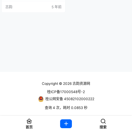
在，并因此引发了一连串惨剧。玩
古韵
5 年前
家将扮演领主的远亲，受邀前往祖
先故土重振家族荣誉，收复故土，
因此卷入怪异且不可名状的恐怖事
件中。 《Darkest Dungeon》是一
个极具挑战性的哥特式类 Rogue 回
合制 RPG，聚…
Copyright © 2026
古韵资源网
桂ICP备17000548号-2
桂公网安备 45082102000222
查询 4 次，耗时 0.0853 秒
首页
搜索