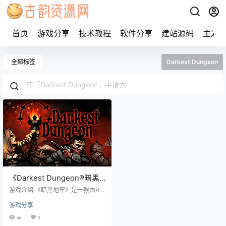
首页
游戏分享
技术教程
软件分享
建站源码
主题
全部标签
Darkest Dungeon
《Darkest Dungeon®暗黑
地牢》steam正版全DLC离
游戏介绍 《暗黑地牢》是一款由Re
线共享账号
d Hook Studios开发的Rogue回合
游戏分享
制角色扮演游戏，于2016年1月19日
发行。 故事讲述了一名贵族领主挖
4k
0
掘出一个隐藏在领土中的邪恶存