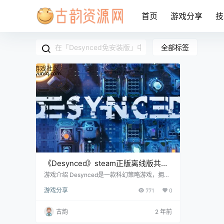
首页
游戏分享
技
全部标签
《Desynced》steam正版离线版共享
账号
游戏介绍 Desynced是一款科幻策略游戏，拥有
完全可定制的单位和行为。收集、建造、研究和
游戏分享
771
0
探索未知。单独或与朋友一起，揭开人工智能在
自我意识边缘的神秘面纱，并揭示这种策略，自
动化和探索的融合中隐藏的真相。 账号信息 使
古韵
2 年前
用前先看问题解决合集教程https://www.hackv.
cn/1613.html steam账号： 账号获取地址：http