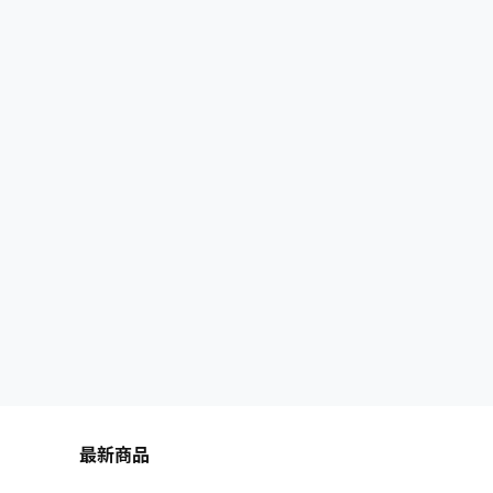
s://www.guyunsq.com/thread-…
最新商品