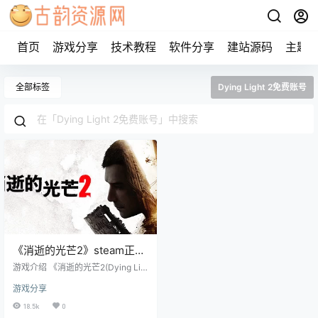
首页
游戏分享
技术教程
软件分享
建站源码
主题
全部标签
Dying Light 2免费账号
《消逝的光芒2》steam正版
离线版共享账号
游戏介绍 《消逝的光芒2(Dying Lig
ht 2)》病毒获胜了，文明退回了黑
游戏分享
暗时代。作为人类最后的堡垒之
一，“都市”正处在崩溃的边缘。运用
18.5k
0
你的敏捷和战斗技巧活下去，并重