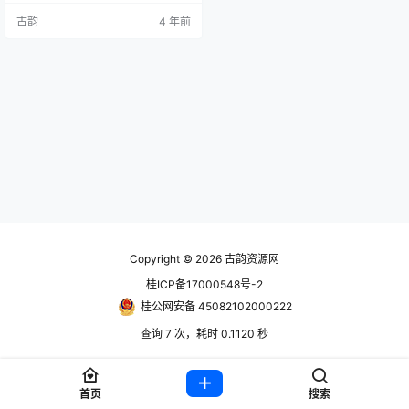
塑这个世界。你的选择意义重大。
古韵
4 年前
账号信息 使用前先看离线教程http
s://www.hackv.cn/389.html steam
账号： 账号获取地址：https://ww
w.guyunsq.com/thread-1490-1-…
Copyright © 2026
古韵资源网
桂ICP备17000548号-2
桂公网安备 45082102000222
查询 7 次，耗时 0.1120 秒
首页
搜索