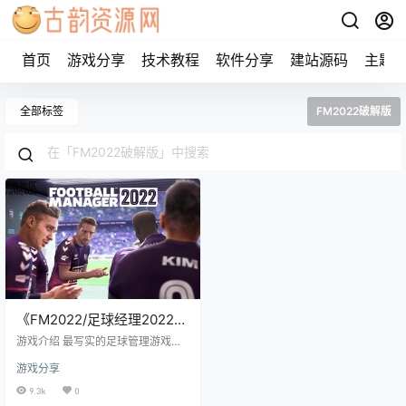
首页
游戏分享
技术教程
软件分享
建站源码
主题
全部标签
FM2022破解版
《FM2022/足球经理2022》
steam正版离线共享账号
游戏介绍 最写实的足球管理游戏。
《足球经理 2022/FM2022》带来了
游戏分享
循序渐进的全新方法以让你获取优
势，融入你的足球理念并赢得胜利
9.3k
0
吧。 账号信息 使用前先看离线教程