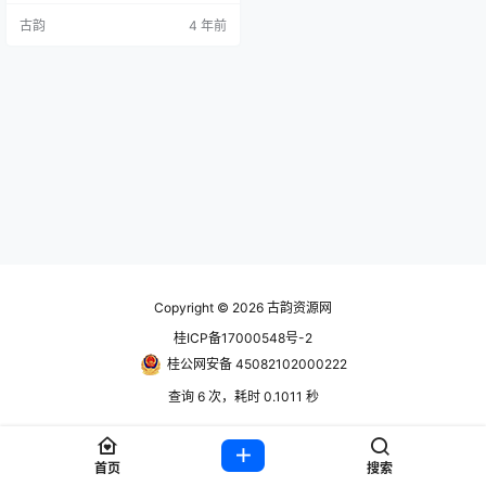
https://www.hackv.cn/389.html st
古韵
4 年前
eam账号： 账号获取地址：https://
www.guyunsq.com/thread-1184-
1-1.html 目前账号都会发在古韵游戏
社区里面，古韵资源网用来转…
Copyright © 2026
古韵资源网
桂ICP备17000548号-2
桂公网安备 45082102000222
查询 6 次，耗时 0.1011 秒
首页
搜索