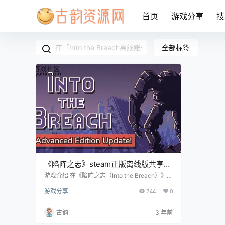
首页
游戏分享
技
全部标签
《陷阵之志》steam正版离线版共享账
号
游戏介绍 在《陷阵之志（Into the Breach）》的
世界中，控制未来的强大机甲抵御外星威胁。在
游戏分享
744
0
这个回合制策略游戏中，每次拯救世界的尝试都
会随机生成新的挑战。 账号信息 使用前先看问
题解决合集教程https://www.hackv.cn/1613.ht
古韵
3 年前
ml steam账号： 账号获取地址：https://www.g
uyunsq.com/thread-3332-1-1.html 目前账号