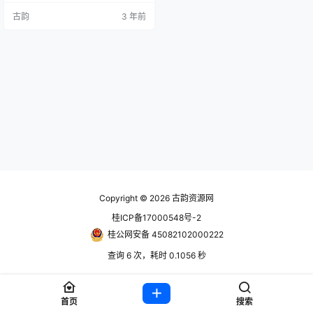
架和黑暗研究的世界，扮演Noa的角
古韵
3 年前
色。 账号信息 使用前先看问题解决
合集教程https://www.hackv.cn/16
13.html steam账号： 账号获取地
址：https://www.guyunsq.com/thr
ead-32…
Copyright © 2026
古韵资源网
桂ICP备17000548号-2
桂公网安备 45082102000222
查询 6 次，耗时 0.1056 秒
首页
搜索