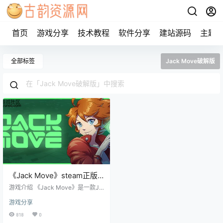
首页
游戏分享
技术教程
软件分享
建站源码
主题
全部标签
Jack Move破解版
《Jack Move》steam正版
离线版共享账号
游戏介绍 《Jack Move》是一款JR
PG游戏，其特点是独特地融合了残
游戏分享
酷的赛博朋克故事、回合制战斗和
美丽的现代像素艺术。在她父亲失
818
0
踪后，她被推入一个充满谋杀、绑