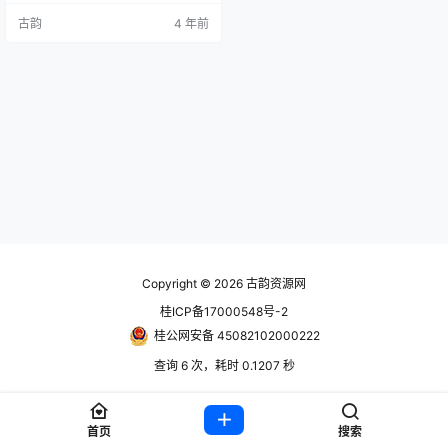
们，选择符合队员和对手性格的战
古韵
4 年前
术。 让喜欢的球队获胜，成为最有
威望的球队。 账号信息 使用前先看
问题解决合集教程https://www.hac
kv.cn/1613.html steam账号： 账号
获取地址：https://w…
Copyright © 2026
古韵资源网
桂ICP备17000548号-2
桂公网安备 45082102000222
查询 6 次，耗时 0.1207 秒
首页
搜索