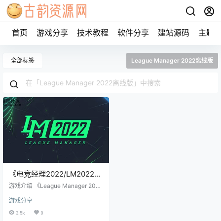
首页
游戏分享
技术教程
软件分享
建站源码
主题
全部标签
League Manager 2022离线版
《电竞经理2022/LM2022》
steam正版离线版共享账号
游戏介绍 《League Manager 202
2》的中文名是《电竞经理202
游戏分享
2》，简称《LM2022》，成为电子
竞技俱乐部的经理吧！ 选择喜欢的
3.5k
0
球队，招募喜欢的选手。 训练他