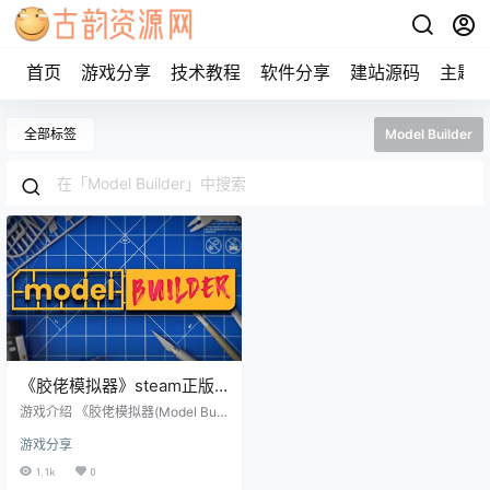
首页
游戏分享
技术教程
软件分享
建站源码
主题
全部标签
Model Builder
《胶佬模拟器》steam正版
离线版共享账号
游戏介绍 《胶佬模拟器(Model Buil
der)》是一款有关构建和定制模型的
游戏分享
游戏。组装、定制和展示你的作品
——将叹为观止的机器装满虚拟展
1.1k
0
示架！无论你是老手还是新手，都