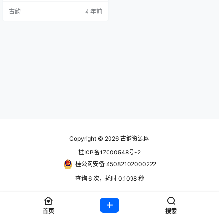
一定会乐在其中！游侠网分享胶佬
古韵
4 年前
模拟器下载，在虚拟的世界中体验
组装模型的快乐。 账号信息 使用前
先看问题解决合集教程https://www.
hackv.cn/1613.html steam账号：
账号：gneb41565密码：922…
Copyright © 2026
古韵资源网
桂ICP备17000548号-2
桂公网安备 45082102000222
查询 6 次，耗时 0.1098 秒
首页
搜索