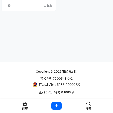
一路探索、战斗、焚烧、熔毁、冰
古韵
4 年前
冻和蒸发，打开自己的前路。或
者，仅仅是四处游荡，看看能惹出
多大的乱子吧！ 账号信息 使用前先
看教程https://www.hackv.cn/161
3.html steam账号： 账户zkoj82…
Copyright © 2026
古韵资源网
桂ICP备17000548号-2
桂公网安备 45082102000222
查询 6 次，耗时 0.1086 秒
首页
搜索