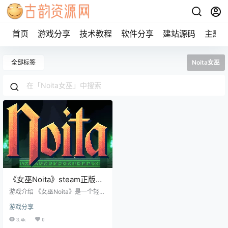
首页
游戏分享
技术教程
软件分享
建站源码
主题
全部标签
Noita女巫
《女巫Noita》steam正版离
线版共享账号
游戏介绍 《女巫Noita》是一个轻度
Rogue-like 的魔法动作游戏，在
游戏分享
《女巫Noita》的世界中，每个像素
都有物理模拟。您可使用您自己创
3.4k
0
造的法术，在可完全破坏的世界上