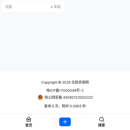
一路探索、战斗、焚烧、熔毁、冰
古韵
4 年前
冻和蒸发，打开自己的前路。或
者，仅仅是四处游荡，看看能惹出
多大的乱子吧！ 账号信息 使用前先
看教程https://www.hackv.cn/161
3.html steam账号： 账户zkoj82…
Copyright © 2026
古韵资源网
桂ICP备17000548号-2
桂公网安备 45082102000222
查询 6 次，耗时 0.0905 秒
首页
搜索