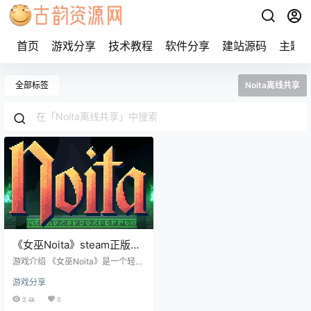
首页
游戏分享
技术教程
软件分享
建站源码
主题
全部标签
Noita离线共享
《女巫Noita》steam正版离
线版共享账号
游戏介绍 《女巫Noita》是一个轻度
Rogue-like 的魔法动作游戏，在
游戏分享
《女巫Noita》的世界中，每个像素
都有物理模拟。您可使用您自己创
3.4k
0
造的法术，在可完全破坏的世界上