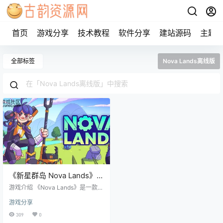
首页
游戏分享
技术教程
软件分享
建站源码
主题
全部标签
Nova Lands离线版
《新星群岛 Nova Lands》
steam正版离线版共享账号
游戏介绍 《Nova Lands》是一款着
眼于工厂建造、探索以及岛屿管理
游戏分享
的开放世界游戏。探索脚下的星
球，依托乐于助人的机器人打造自
309
0
动化工厂，并且通过武力或谈判手