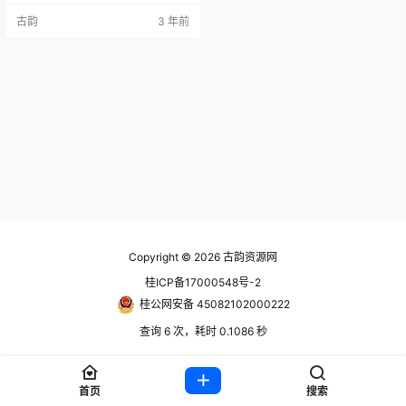
段克服重重挑战与任务。欢迎来到
古韵
3 年前
群星之间的新家园！ 账号信息 使用
前先看问题解决合集教程https://ww
w.hackv.cn/1613.html steam账
号： 账号获取地址：https://www.g
uyunsq.com/thread…
Copyright © 2026
古韵资源网
桂ICP备17000548号-2
桂公网安备 45082102000222
查询 6 次，耗时 0.1086 秒
首页
搜索