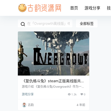
首页
游戏分享
技
全部标签
《复仇格斗兔》steam正版离线版共享
账号
游戏介绍 《复仇格斗兔/Overgrowth》作为一个
精品的独立游戏，本游戏发生在一个兔子、狼等
游戏分享
1.2k
0
各种动物彼此间用利爪、中世纪武器相互斗争的
时代中。本作以类似《刺客信条》的第三人称视
角进行，游戏中提供了一个极其敏感的战斗系
古韵
4 年前
统，盲目挥舞双拳并不会是明智的策略，游戏需
要玩家通过特殊的途径去进行战斗。特别当玩家