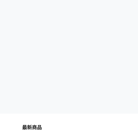
学会飞行之后，战斗会变得更有效。 账号信息
使用前先看问题解决合集教程https://www.h…
最新商品