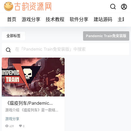
首页
游戏分享
技术教程
软件分享
建站源码
主题
全部标签
Pandemic Train免安装版
《瘟疫列车/Pandemic
Train》steam正版离线版共
游戏介绍 《瘟疫列车》是一款结合
享账号
了 Roguelike 和策略元素的独特生
游戏分享
存游戏，让你在古老的蒸汽火车上
指挥一帮各有特色的船员和乘客。
639
0
在这个游戏世界中，你身处一个不