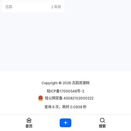
同于我们的20世纪时间线，一场灾
古韵
2 年前
难性的病毒大流行使得全球人口骤
减，世界成为废墟。在游戏中，你
扮演的角色是全球唯一的希望。在
一个神秘瘟疫迅速蔓延、感染者24
小时内就会死亡的恐怖环境下，你
面临着广泛的恐慌、骚乱甚至战
争。你的任务是探索这个荒…
Copyright © 2026
古韵资源网
桂ICP备17000548号-2
桂公网安备 45082102000222
查询 6 次，耗时 0.0938 秒
首页
搜索