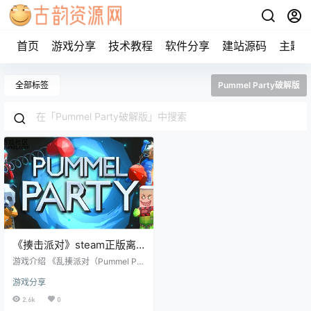
首页
游戏分享
技术教程
软件分享
建站源码
主题
全部标签
Pummel Party破解版
《揍击派对》steam正版离
线版共享账号
游戏介绍 《乱揍派对（Pummel Par
ty）》是一款支持1-4人在线或本地
游戏分享
局域网联机的派对乱斗游戏，在危
险的地形中获得一系列荒谬的武器
2.6k
0
和物品来打败对方，从简单的拳击