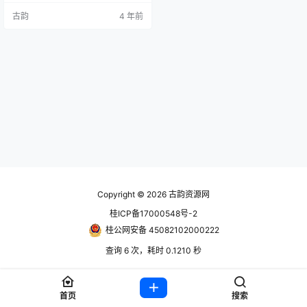
手套到无厘头的遥控茄子，在这个
古韵
4 年前
竞技场最终只能留下一名胜利者。
玩家可以加入AI对手进行练习，另
外，迷你游戏模式中包含了一些简
单怀旧同时充满乐趣的小游戏。 账
号信息 使用前先看问题解决合集教
程https://www.hackv.cn/1…
Copyright © 2026
古韵资源网
桂ICP备17000548号-2
桂公网安备 45082102000222
查询 6 次，耗时 0.1210 秒
首页
搜索