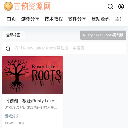
首页
游戏分享
技术教程
软件分享
建站源码
主题
全部标签
Rusty Lake: Roots离线版
《锈湖：根源/Rusty Lake:
Roots》steam正版离线版共
游戏介绍 经历游戏角色们的人生始
享账号
末，并且建立你的家谱！《锈湖：
游戏分享
根源 Rusty Lake: Roots》是第二款
由密室逃脱系列和锈湖旅馆游戏创
495
0
作者开发出的优质点击类冒险游