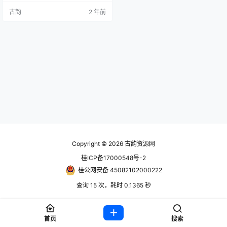
戏。 账号信息 使用前先看问题解决
古韵
2 年前
合集教程https://www.hackv.cn/16
13.html steam账号： 账号获取地
址：https://www.guyunsq.com/thr
ead-5521-1-1.html 目前…
Copyright © 2026
古韵资源网
桂ICP备17000548号-2
桂公网安备 45082102000222
查询 15 次，耗时 0.1365 秒
首页
搜索