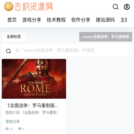
首页
游戏分享
技术教程
软件分享
建站源码
主题
全部标签
steam全面战争：罗马重制版
《全面战争：罗马重制版》
steam正版离线共享账号
游戏介绍 《全面战争：罗马重制版/
Total War: ROME REMASTERED》
游戏分享
将带领您回味为屡获殊荣的策略游
戏系列打下基石的传奇之作。重制
2k
0
版不仅配以 4K 分辨率的画面，令画