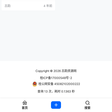
质大幅升级，更优化了游戏机制
古韵
4 年前
——现在就来重温真正的经典之
作，毕竟不是每个人都有再次征服
罗马帝国的机会！ 号内包含《全面
战争：罗马收藏版》也就是老版
本。 账号信息 使用前先看离线教程
https://www.hackv.…
Copyright © 2026
古韵资源网
桂ICP备17000548号-2
桂公网安备 45082102000222
查询 13 次，耗时 0.1363 秒
首页
搜索