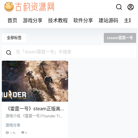
首页
游戏分享
技术教程
软件分享
建站源码
主题
全部标签
steam雷霆一号
《雷霆一号》steam正版离
线版共享账号
游戏介绍 《雷霆一号/Thunder Tier
One》是一款真实风格的俯视视角射
游戏分享
击游戏。在游戏中你会加入一支精
锐的特种作战部队，奉命前往一个
1.9k
0
名为 Salobia 的虚构东欧国家，消