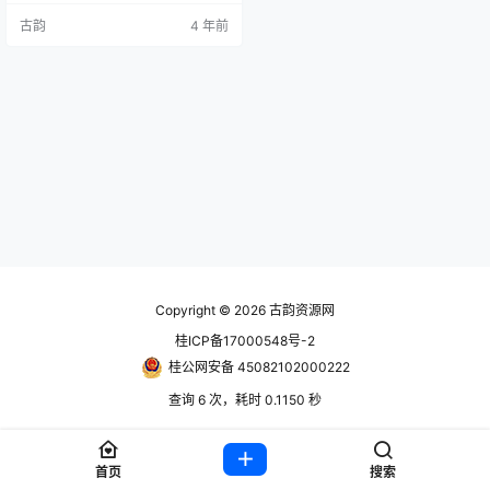
灭在那里作乱的恐怖组织。 账号信
古韵
4 年前
息 使用前先看离线教程https://ww
w.hackv.cn/389.html steam账号：
账号获取地址：https://www.guyun
sq.com/thread-1226-…
Copyright © 2026
古韵资源网
桂ICP备17000548号-2
桂公网安备 45082102000222
查询 6 次，耗时 0.1150 秒
首页
搜索