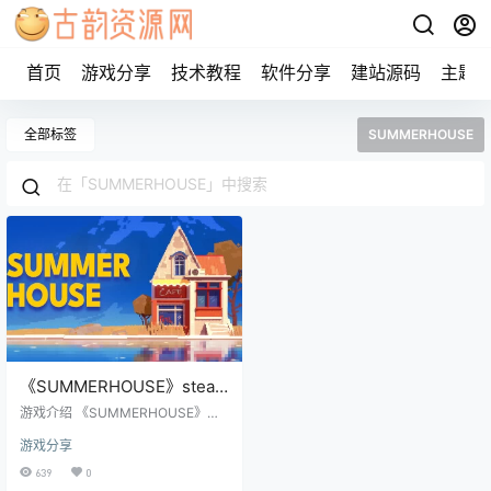
首页
游戏分享
技术教程
软件分享
建站源码
主题
全部标签
SUMMERHOUSE
《SUMMERHOUSE》steam
正版离线版共享账号
游戏介绍 《SUMMERHOUSE》
——尽情展现你的建筑才华，打造
游戏分享
梦幻般的居家空间！这款微型建筑
游戏让你畅享创意无限，搭建出独
639
0
一无二、美丽绝伦的房子。这里没