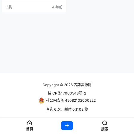
利品，升级你的武器以应对越来越
古韵
4 年前
强大的如潮水般的敌人。 账号信息
使用前先看离线教程https://www.h
ackv.cn/389.html steam账号： 账
号获取地址：https://www.guyuns
q.c…
Copyright © 2026
古韵资源网
桂ICP备17000548号-2
桂公网安备 45082102000222
查询 6 次，耗时 0.1102 秒
首页
搜索