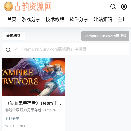
首页
游戏分享
技术教程
软件分享
建站源码
主题
全部标签
Vampire Survivors离线版
《吸血鬼幸存者》steam正
版离线版共享账号
游戏介绍 吸血鬼幸存者(Vampire Su
rvivors)是一款具有roguelite元素的
游戏分享
生存动作游戏，在无处可藏的平原
上面对成千上万的敌人，度过被诅
2.5k
0
咒的夜晚。消灭敌人获得金币和战