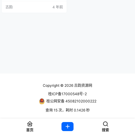
购买正版 全网最最最真实的版本，
古韵
4 年前
请注意分辨市面上的产品及真伪，
谨防上当受骗！！！ Zibll子比主题
专为阅读类网站开发，设计简约优
雅、功能全面。UI界面模块化、多
种布局、多种显示效果可选择，高
度自由化，更容易搭配出自己…
Copyright © 2026
古韵资源网
桂ICP备17000548号-2
桂公网安备 45082102000222
查询 15 次，耗时 0.1426 秒
首页
搜索