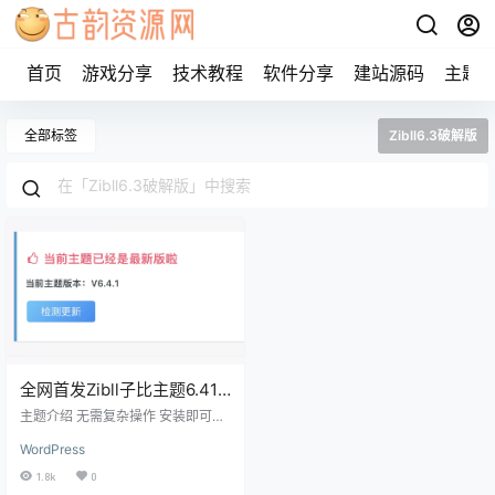
首页
游戏分享
技术教程
软件分享
建站源码
主题
全部标签
Zibll6.3破解版
全网首发Zibll子比主题6.41
完美破解版修复所有bug，
主题介绍 无需复杂操作 安装即可直
修复帖子评分
接使用! ↓↓↓ 上传至/wp-content/
WordPress
themes/目录下 本套子比主题我已
经搭建测试了 友情提示：此模板仅
1.8k
0
限个人本地学习使用，如果喜欢请