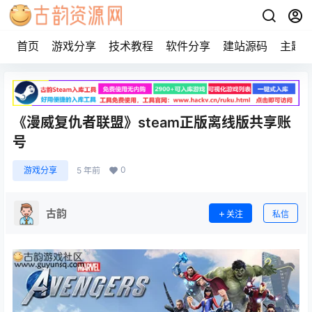
首页
游戏分享
技术教程
软件分享
建站源码
主题
《漫威复仇者联盟》steam正版离线版共享账
号
0
游戏分享
5 年前
古韵
关注
私信