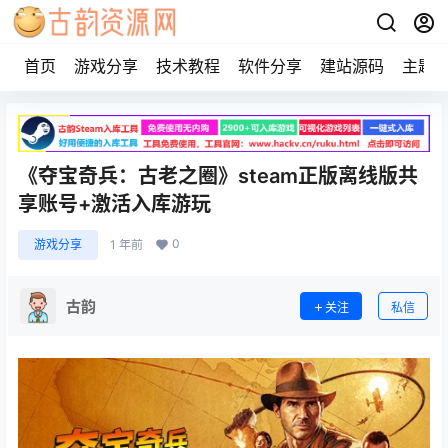
首页
游戏分享
技术教程
软件分享
建站源码
主题
《夺宝奇兵：古老之圈》steam正版离线版共
享账号+激活入库游玩
0
游戏分享
1 年前
古韵
关注
私信